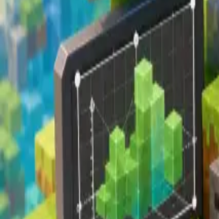
1
Inserisci i dati di gioco richiesti nel pannello di questa pagina.
2
Avvia il calcolo, la generazione o l’analisi.
3
Controlla il risultato e copialo, esportalo o modificalo se necess
Key features
Why players open it
✦
Si usa direttamente in questa pagina senza lasciare Game Tool
✦
Fornisce risultati immediati per l’attività di gioco corrente.
✦
Non richiede la creazione di un account.
✦
Input e output corrispondono alla funzione reale dello strument
Alternatives
Other routes
Pokemon Team Builder
usa Pokemon Team Builder：Questa pagina per gi
giocatori spiega a cosa serve lo strumento, quando usarlo e i passaggi b
FAQ
Quick answers