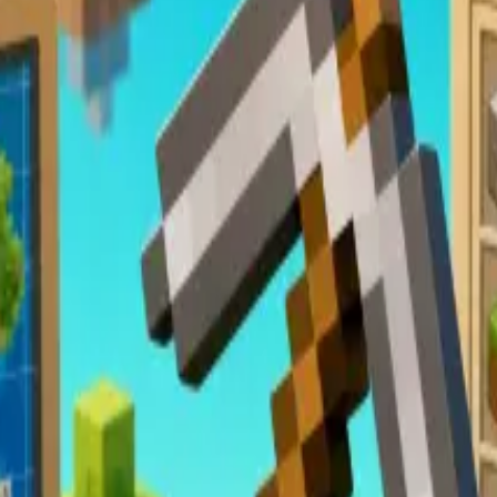
interface.