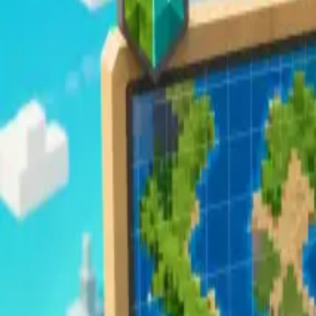
Pokemon
Lane
Utility per giocatori
Search quest
favorite pokemon picker
Launch panel
Game Tools Hub native utility
Use this tool directly on Game Tools Hub with a unified launcher-style 
Open tool →
Tool info
Status: Available
Type:
NATIVE
Availability:
Available on this page
Access:
Free
Source:
Curated