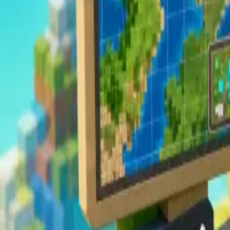
Verified:
2026-05-21
Route:
/it/tools/favorite-pokemon-picker
Native favorite sorter
Favorite Pokemon picker
Click favorites into a shortlist, then copy or refine your personal roster.
Pick from pool
Pikachu
Charizard
Bulbasaur
Squirtle
Eevee
Gengar
Lucario
Shortlist
Tool overview
Che cos’è?
Favorite Pokemon Picker: Questa pagina per giocatori spiega a cosa se
Come usarlo