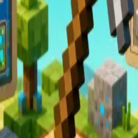
Gardevoir
Dragonite
Mimikyu
Greninja
Snorlax
rve lo strumento, quando usarlo e i passaggi base. I giocatori di Poke