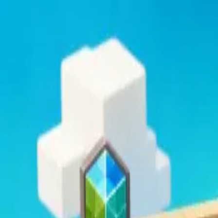
GH
Game Tools
Hub
Entry
Launcher
Home
Archive
Tooldex
Tools
Worlds
Game Hubs
Games
T
Now viewing
TOOL
Tool Page
Launcher
/
Tooldex
/
Pokemon
/
Favorite Pokemon Picker
TOOL PREVIEW
Tool page
·
Pokemon
NATIVE
Available on this page
Favorite Pokemon Picker
Favorite Pokemon Picker：Questa pagina per giocatori spiega a cosa ser
#
pokemon
#
favorite-picker
#
ranking
#
utility
#
team-inspiration
Game