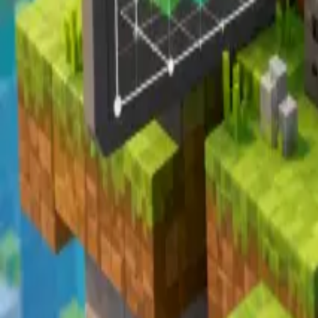
A cosa serve questo strumento? (Favorite Pokemon Picker)
Game Tools Hub ospita questo strumento?
Per quali giocatori è utile?
A cosa serve questo strumento?
Keep exploring
Related cards
Minecraft
Minecraft
NATIVE
M
Utility per giocatori
Minecraft Map Art Generator
Minecraft Map Art Generator：Questa pagina per giocatori spiega a cosa
Open tool →
Minecraft
Minecraft
NATIVE